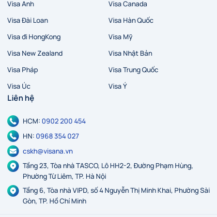
Visa Anh
Visa Canada
Visa Đài Loan
Visa Hàn Quốc
Visa đi HongKong
Visa Mỹ
Visa New Zealand
Visa Nhật Bản
Visa Pháp
Visa Trung Quốc
Visa Úc
Visa Ý
Liên hệ
HCM:
0902 200 454
HN:
0968 354 027
cskh@visana.vn
Tầng 23, Tòa nhà TASCO, Lô HH2-2, Đường Phạm Hùng,
Phường Từ Liêm, TP. Hà Nội
Tầng 6, Tòa nhà VIPD, số 4 Nguyễn Thị Minh Khai, Phường Sài
Gòn, TP. Hồ Chí Minh