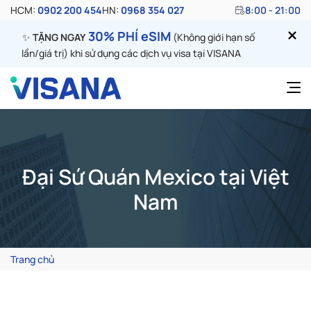
HCM:
0902 200 454
HN:
0968 354 027
8:00 - 21:00
30% PHÍ eSIM
✨
TẶNG NGAY
(Không giới hạn số
lần/giá trị) khi sử dụng các dịch vụ visa tại VISANA
Đại Sứ Quán Mexico tại Việt
Nam
Trang chủ