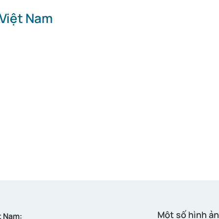
 Việt Nam
Một số hình ản
t Nam: