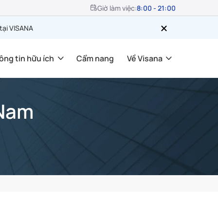
Giờ làm việc:
8:00 - 21:00
 tại VISANA
ông tin hữu ích
Cẩm nang
Về Visana
 Nam