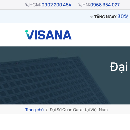
HCM:
0902 200 454
HN:
0968 354 027
30% 
✨
TẶNG NGAY
Đại
Trang chủ
Đại Sứ Quán Qatar tại Việt Nam