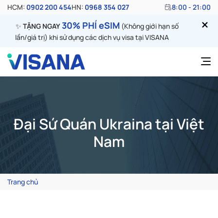
HCM:
0902 200 454
HN:
0968 354 027
8:00 - 21:00
30% PHÍ eSIM
✨
TẶNG NGAY
(Không giới hạn số
lần/giá trị) khi sử dụng các dịch vụ visa tại VISANA
Đại Sứ Quán Ukraina tại Việt
Nam
Trang chủ