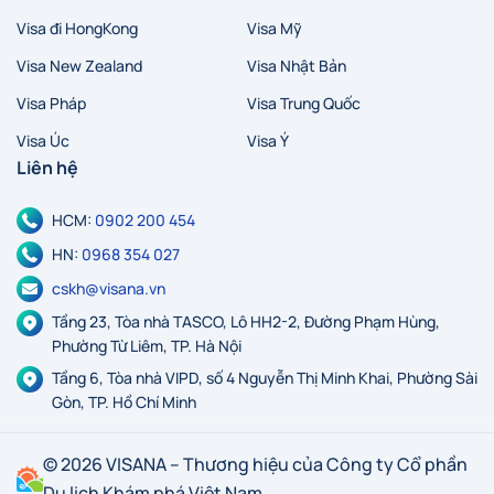
Visa đi HongKong
Visa Mỹ
Visa New Zealand
Visa Nhật Bản
Visa Pháp
Visa Trung Quốc
Visa Úc
Visa Ý
Liên hệ
HCM:
0902 200 454
HN:
0968 354 027
cskh@visana.vn
Tầng 23, Tòa nhà TASCO, Lô HH2-2, Đường Phạm Hùng,
Phường Từ Liêm, TP. Hà Nội
Tầng 6, Tòa nhà VIPD, số 4 Nguyễn Thị Minh Khai, Phường Sài
Gòn, TP. Hồ Chí Minh
© 2026 VISANA – Thương hiệu của Công ty Cổ phần
Du lịch Khám phá Việt Nam