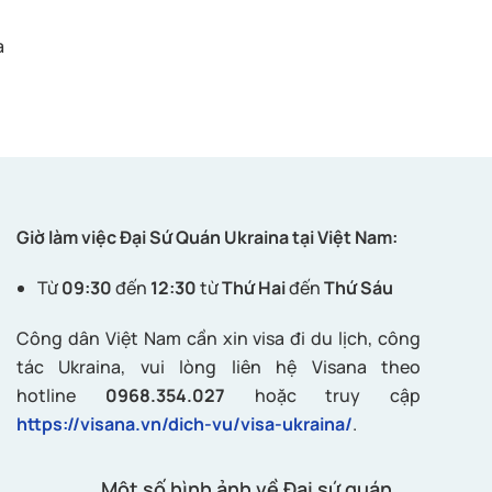
a
Giờ làm việc Đại Sứ Quán Ukraina tại Việt Nam:
Từ
09:30
đến
12:30
từ
Thứ Hai
đến
Thứ Sáu
Công dân Việt Nam cần xin visa đi du lịch, công
tác Ukraina, vui lòng liên hệ Visana theo
hotline
0968.354.027
hoặc truy cập
https://visana.vn/dich-vu/visa-ukraina/
.
Một số hình ảnh về Đại sứ quán