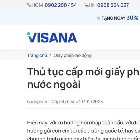
HCM:
0902 200 454
HN:
0968 354 027
30% 
✨
TẶNG NGAY
Trang chủ
Giấy phép lao động
Thủ tục cấp mới giấy ph
nước ngoài
hanhpham | Cập nhật vào 21/02/2025
Hiện nay, với xu hướng hội nhập toàn cầu, với điề
hướng gửi con em tới các trường quốc tế, hay cá
chương trình giảng dạy hiện đại mang tính quốc 