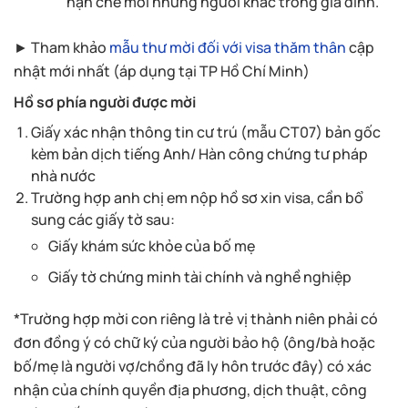
hạn chế mời những người khác trong gia đình.
► Tham khảo
mẫu thư mời đối với visa thăm thân
cập
nhật mới nhất (áp dụng tại TP Hồ Chí Minh)
Hồ sơ phía người được mời
Giấy xác nhận thông tin cư trú (mẫu CT07) bản gốc
kèm bản dịch tiếng Anh/ Hàn công chứng tư pháp
nhà nước
Trường hợp anh chị em nộp hồ sơ xin visa, cần bổ
sung các giấy tờ sau:
Giấy khám sức khỏe của bố mẹ
Giấy tờ chứng minh tài chính và nghề nghiệp
*Trường hợp mời con riêng là trẻ vị thành niên phải có
đơn đồng ý có chữ ký của người bảo hộ (ông/bà hoặc
bố/mẹ là người vợ/chồng đã ly hôn trước đây) có xác
nhận của chính quyền địa phương, dịch thuật, công