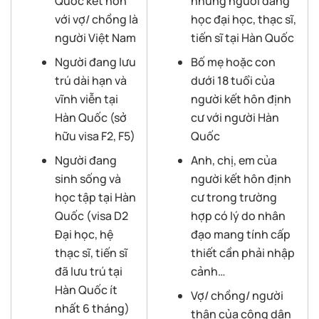
Quốc kết hôn
những người đang
với vợ/ chồng là
học đại học, thạc sĩ,
người Việt Nam
tiến sĩ tại Hàn Quốc
Người đang lưu
Bố mẹ hoặc con
trú dài hạn và
dưới 18 tuổi của
vĩnh viễn tại
người kết hôn định
Hàn Quốc (sở
cư với người Hàn
hữu visa F2, F5)
Quốc
Người đang
Anh, chị, em của
sinh sống và
người kết hôn định
học tập tại Hàn
cư trong trường
Quốc (visa D2
hợp có lý do nhân
Đại học, hệ
đạo mang tính cấp
thạc sĩ, tiến sĩ
thiết cần phải nhập
đã lưu trú tại
cảnh…
Hàn Quốc ít
Vợ/ chồng/ người
nhất 6 tháng)
thân của công dân