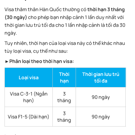
Visa thăm thân Hàn Quốc thường có
thời hạn 3 tháng
(30 ngày)
cho phép bạn nhập cảnh 1 lần duy nhất với
thời gian lưu trú tối đa cho 1 lần nhập cảnh là tối đa 30
ngày.
Tuy nhiên, thời hạn của loại visa này có thể khác nhau
tùy loại visa, cụ thể như sau:
►Phân loại theo thời hạn visa:
Thời
Thời gian lưu trú
S
Loại visa
hạn
tối đa
Visa C-3-1 (Ngắn
3
90 ngày
hạn)
tháng
3
1
Visa F1-5 (Dài hạn)
90 ngày
tháng