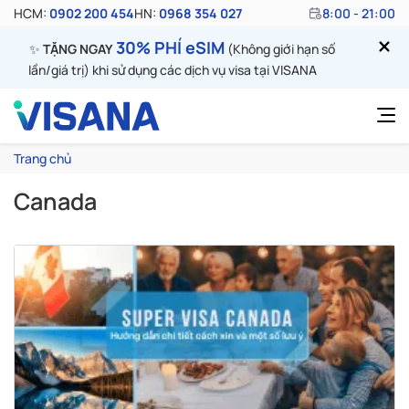
HCM:
0902 200 454
HN:
0968 354 027
8:00 - 21:00
30% PHÍ eSIM
✨
TẶNG NGAY
(Không giới hạn số
lần/giá trị) khi sử dụng các dịch vụ visa tại VISANA
Trang chủ
Canada