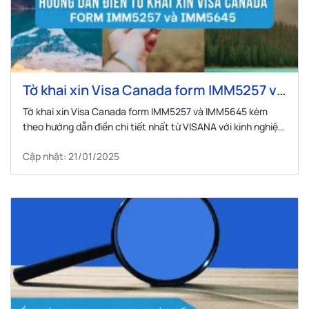
Tờ khai xin Visa Canada form IMM5257 và
IMM5645 – Hướng dẫn khai chi tiết
Tờ khai xin Visa Canada form IMM5257 và IMM5645 kèm
theo hướng dẫn điền chi tiết nhất từ VISANA với kinh nghiệm
hơn 10 năm.
Cập nhật: 21/01/2025