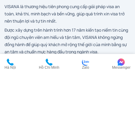
VISANA là thương hiệu tiên phong cung cấp giải pháp visa an
toàn, khả thi, minh bạch và bền vững, giúp quá trình xin visa trở
nên thuận lợi và tự tin nhất.
Được xây dựng trên hành trình hơn 17 năm kiến tạo niềm tin cùng
đội ngũ chuyên viên am hiểu và tận tâm, VISANA không ngừng
đồng hành để giúp quý khách mở rộng thế giới của mình bằng sự
an tâm và chuẩn mực hàng đầu trong ngành visa.
Hà Nội
Hồ Chí Minh
Zalo
Messenger
Dịch vụ visa
Visa Anh
Visa Canada
Visa Đài Loan
Visa Hàn Quốc
Visa đi HongKong
Visa Mỹ
Visa New Zealand
Visa Nhật Bản
Visa Pháp
Visa Trung Quốc