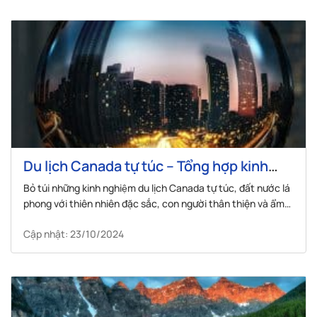
Du lịch Canada tự túc – Tổng hợp kinh
nghiệm chi tiết và cập nhật mới nhất
Bỏ túi những kinh nghiệm du lịch Canada tự túc, đất nước lá
phong với thiên nhiên đặc sắc, con người thân thiện và ẩm
thực phong phú.
Cập nhật: 23/10/2024