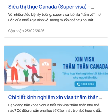
Siêu thị thực Canada (Super visa) –
Hướng dẫn chi tiết cách xin và một số lưu
Với nhiều điều kiện lý tưởng, super visa luôn là “tấm vé” mơ
ý
ước của nhiều gia đình với mong muốn đoàn tụ nơi đất
khách. Chi tiết cách xin super visa Canada thế nào, cùng
Cập nhật: 23/02/2026
Visana khám phá ngay
Chi tiết kinh nghiệm xin visa thăm thân
Canada cho người mới
Bạn đang băn khoăn chưa biết xin visa thăm thân như thế
nào? Có điều gì cần phải lưu ý? Cập nhật trọn bộ hướng dẫn