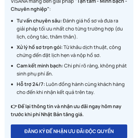
VISANA mang đến giải pháp
"Tận tâm - Minh bạch -
Chuyên nghiệp"
:
Tư vấn chuyên sâu:
Đánh giá hồ sơ và đưa ra
giải pháp tối ưu nhất cho từng trường hợp (du
lịch, công tác, thăm thân).
Xử lý hồ sơ trọn gói:
Từ khâu dịch thuật, công
chứng đến đặt lịch hẹn và nộp hồ sơ.
Cam kết minh bạch:
Chi phí rõ ràng, không phát
sinh phụ phí ẩn.
Hỗ trợ 24/7:
Luôn đồng hành cùng khách hàng
cho đến khi nhận kết quả trên tay.
👉 Để lại thông tin và nhận ưu đãi ngay hôm nay
trước khi phí Nhật Bản tăng giá.
ĐĂNG KÝ ĐỂ NHẬN ƯU ĐÃI ĐỘC QUYỀN