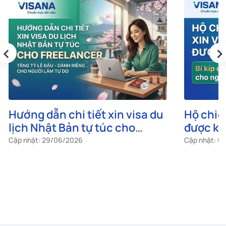
‹
›
Hướng dẫn chi tiết xin visa du
Hộ chiế
lịch Nhật Bản tự túc cho
được kh
freelancer
cho ngư
Cập nhật: 29/06/2026
Cập nhật: 0