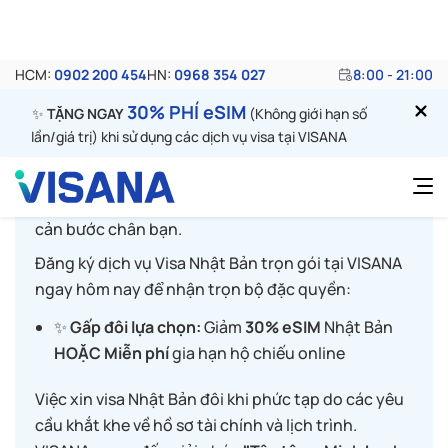
bạn có từng thắc mắc, sở hữu visa Nhật Bản có thể đi
những nước nào mà không cần xin thị thực không? Hãy
cùng Visana tìm câu trả lời qua bài dưới đây nhé!
Nếu bạn đang lên kế hoạch cho chuyến đi tới xứ sở
Phù Tang thì đây là thời điểm "vàng" để bắt đầu.
Trong bối cảnh phí thị thực Nhật Bản đang có xu
hướng tăng cao, đừng để việc tăng phí thị thực
cản bước chân bạn.
Đăng ký dịch vụ Visa Nhật Bản trọn gói tại VISANA
ngay hôm nay để nhận trọn bộ đặc quyền:
✨
Gấp đôi lựa chọn:
Giảm
30% eSIM
Nhật Bản
HOẶC
Miễn phí
gia hạn hộ chiếu online
Việc xin visa Nhật Bản đôi khi phức tạp do các yêu
cầu khắt khe về hồ sơ tài chính và lịch trình.