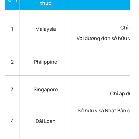
thực
Chỉ áp 
1
Malaysia
Với đương đơn sở hữu visa 
2
Philippine
3
Singapore
Chỉ áp dụng 
Sở hữu visa Nhật Bản còn h
4
Đài Loan