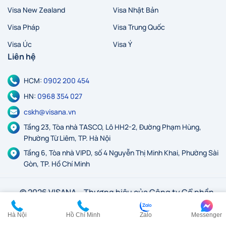
Visa New Zealand
Visa Nhật Bản
Visa Pháp
Visa Trung Quốc
Visa Úc
Visa Ý
Liên hệ
HCM:
0902 200 454
HN:
0968 354 027
cskh@visana.vn
Tầng 23, Tòa nhà TASCO, Lô HH2-2, Đường Phạm Hùng,
Phường Từ Liêm, TP. Hà Nội
Tầng 6, Tòa nhà VIPD, số 4 Nguyễn Thị Minh Khai, Phường Sài
Gòn, TP. Hồ Chí Minh
© 2026 VISANA – Thương hiệu của Công ty Cổ phần
Du lịch Khám phá Việt Nam