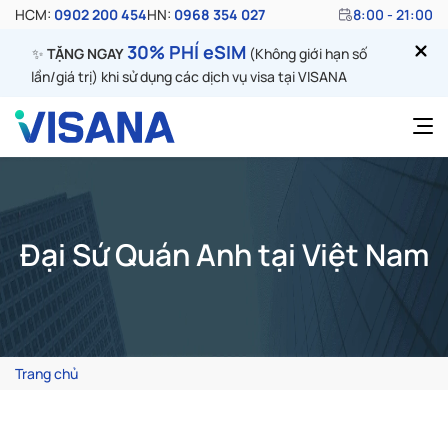
HCM:
0902 200 454
HN:
0968 354 027
8:00 - 21:00
30% PHÍ eSIM
✨
TẶNG NGAY
(Không giới hạn số
lần/giá trị) khi sử dụng các dịch vụ visa tại VISANA
Đại Sứ Quán Anh tại Việt Nam
Trang chủ