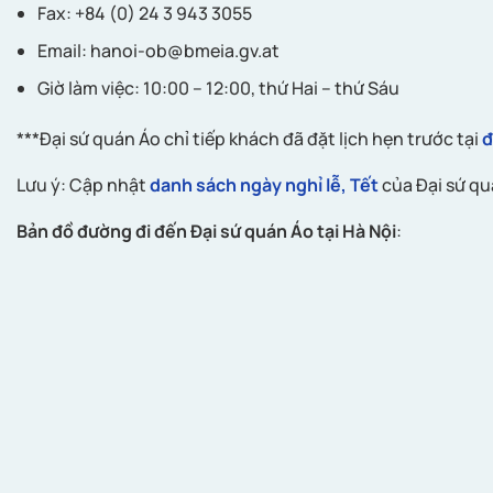
Fax: +84 (0) 24 3 943 3055
Email:
hanoi-ob@bmeia.gv.at
Giờ làm việc: 10:00 – 12:00, thứ Hai – thứ Sáu
***Đại sứ quán Áo chỉ tiếp khách đã đặt lịch hẹn trước tại
đ
Lưu ý: Cập nhật
danh sách ngày nghỉ lễ, Tết
của Đại sứ qu
Bản đồ đường đi đến Đại sứ quán Áo tại Hà Nội
: