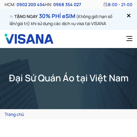
HCM:
0902 200 454
HN:
0968 354 027
8:00 - 21:00
30% PHÍ eSIM
✨
TẶNG NGAY
(Không giới hạn số
lần/giá trị) khi sử dụng các dịch vụ visa tại VISANA
Đại Sứ Quán Áo tại Việt Nam
Trang chủ