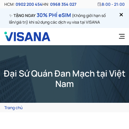
HCM:
0902 200 454
HN:
0968 354 027
8:00 - 21:00
30% PHÍ eSIM
✨
TẶNG NGAY
(Không giới hạn số
lần/giá trị) khi sử dụng các dịch vụ visa tại VISANA
Đại Sứ Quán Đan Mạch tại Việt
Nam
Trang chủ