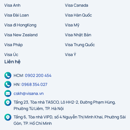
Visa Anh
Visa Canada
Visa Đài Loan
Visa Hàn Quốc
Visa đi HongKong
Visa Mỹ
Visa New Zealand
Visa Nhật Bản
Visa Pháp
Visa Trung Quốc
Visa Úc
Visa Ý
Liên hệ
HCM:
0902 200 454
HN:
0968 354 027
cskh@visana.vn
Tầng 23, Tòa nhà TASCO, Lô HH2-2, Đường Phạm Hùng,
Phường Từ Liêm, TP. Hà Nội
Tầng 6, Tòa nhà VIPD, số 4 Nguyễn Thị Minh Khai, Phường Sài
Gòn, TP. Hồ Chí Minh