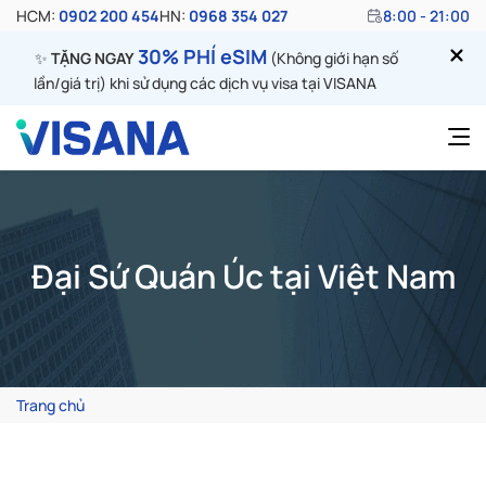
HCM:
0902 200 454
HN:
0968 354 027
8:00 - 21:00
30% PHÍ eSIM
✨
TẶNG NGAY
(Không giới hạn số
lần/giá trị) khi sử dụng các dịch vụ visa tại VISANA
Đại Sứ Quán Úc tại Việt Nam
Trang chủ